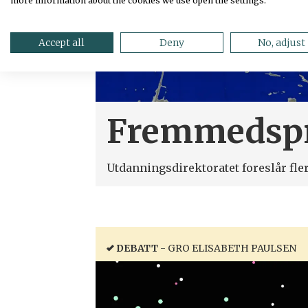
more information about the cookies we use open the settings.
Accept all
Deny
No, adjust
Fremmedspr
Utdanningsdirektoratet foreslår fl
DEBATT
- GRO ELISABETH PAULSEN