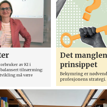
ter
Det manglend
prinsippet
torbruker av KI i
balansert tilnærming:
Bekymring er nødvend
tvikling må være
profesjonens strategi.