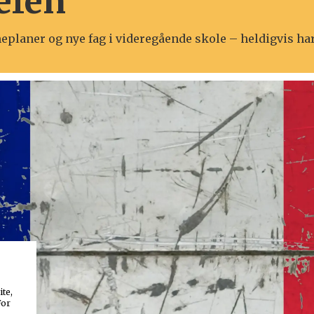
efen
eplaner og nye fag i videregående skole – heldigvis har 
ite,
For