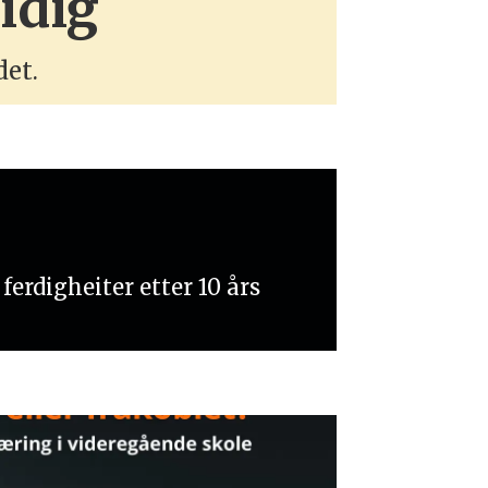
idig
det.
erdigheiter etter 10 års