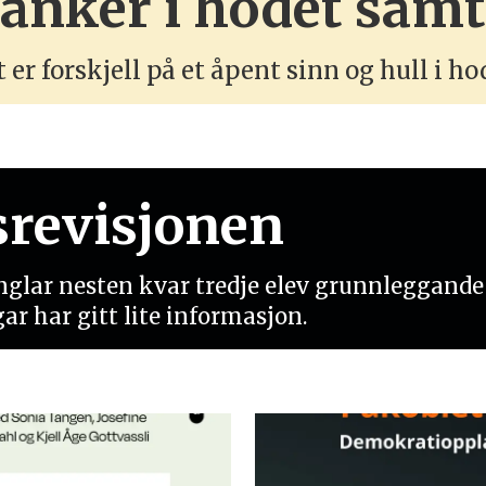
tanker i hodet samt
 er forskjell på et åpent sinn og hull i ho
srevisjonen
nglar nesten kvar tredje elev grunnleggande f
ar har gitt lite informasjon.