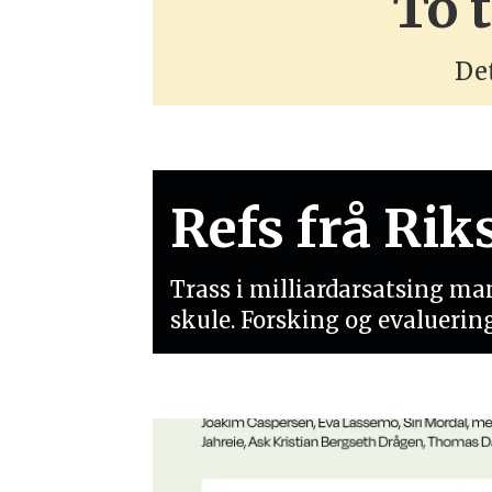
To 
Det
Refs frå Rik
Trass i milliardarsatsing ma
skule. Forsking og evaluering