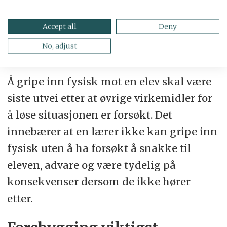
grunnleggende forutsetning: at elevene
er på skolen for å lære.
Accept all
Deny
No, adjust
Tydelige vilkår før inngripen
Å gripe inn fysisk mot en elev skal være
siste utvei etter at øvrige virkemidler for
å løse situasjonen er forsøkt. Det
innebærer at en lærer ikke kan gripe inn
fysisk uten å ha forsøkt å snakke til
eleven, advare og være tydelig på
konsekvenser dersom de ikke hører
etter.