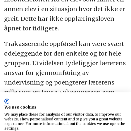
annen elev i en situasjon hvor det ikke er
greit. Dette har ikke opplæringsloven
åpnet for tidligere.
Trakasserende oppførsel kan være svært
ødeleggende for den enkelte og for hele
gruppen. Utvidelsen tydeliggjør lærerens
ansvar for gjennomføring av
undervisning og poengterer lærerens
rolle som en trygg voksenperson som
skaper et godt skolemiljø for alle.
We use cookies
We may place these for analysis of our visitor data, to improve our
Noen vil si at bestemmelsen er skjerpet,
website, show personalised content and to give you a great website
experience. For more information about the cookies we use open the
andre vil si at den bygger på skolens
settings.