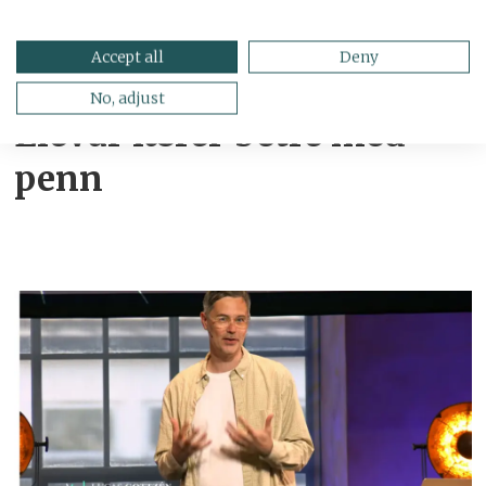
Accept all
Deny
No, adjust
Elevar lærer betre med
penn