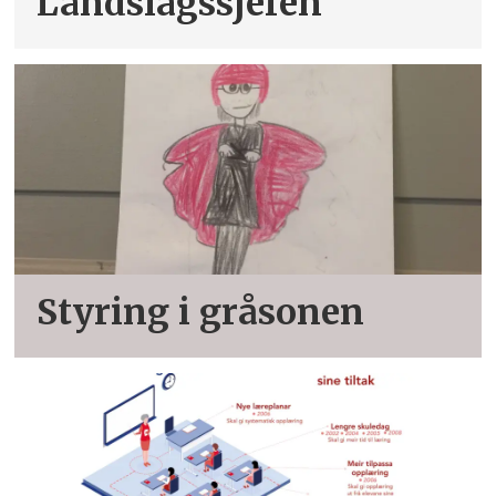
Landslagssjefen
Styring i gråsonen