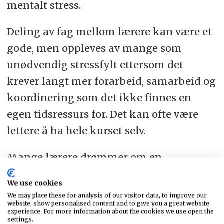
mentalt stress.
Deling av fag mellom lærere kan være et
gode, men oppleves av mange som
unødvendig stressfylt ettersom det
krever langt mer forarbeid, samarbeid og
koordinering som det ikke finnes en
egen tidsressurs for. Det kan ofte være
lettere å ha hele kurset selv.
Mange lærere drømmer om en
timeplanlegging som er mer pedagogisk
We use cookies
forankret. Slik det er nå mange steder,
We may place these for analysis of our visitor data, to improve our
website, show personalised content and to give you a great website
oppleves en uryddig og skiftende
experience. For more information about the cookies we use open the
settings.
timeplanlegging som et unødvendig