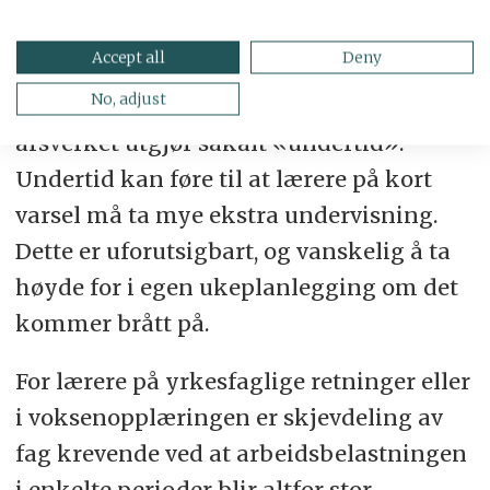
psykososialt stress. I dette ligger også
Accept all
Deny
mange skolers praksis med ikke å fylle
No, adjust
lærerens årsverk helt, slik at noe av
årsverket utgjør såkalt «undertid».
Undertid kan føre til at lærere på kort
varsel må ta mye ekstra undervisning.
Dette er uforutsigbart, og vanskelig å ta
høyde for i egen ukeplanlegging om det
kommer brått på.
For lærere på yrkesfaglige retninger eller
i voksenopplæringen er skjevdeling av
fag krevende ved at arbeidsbelastningen
i enkelte perioder blir altfor stor.