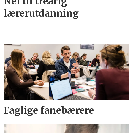
Nei til treårig
lærerutdanning
Faglige fanebærere