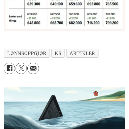
lønnsveksten, får man
reallønnsvekst. Per i dag antar man
at prisveksten blir på 2,7 prosent, men
dette har man ikke endelig fasit på
før i 2026.
LØNNSOPPGJØR
KS
ARTIKLER