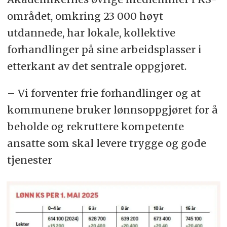
Fjorårets tillegg er derfor en del av
området, omkring 23 000 høyt
rammen i lønnsoppgjøret året etter,
utdannede, har lokale, kollektive
altså penger som allerede er gitt i
forhandlinger på sine arbeidsplasser i
lønnsvekst.
etterkant av det sentrale oppgjøret.
Glidning
– Vi forventer frie forhandlinger og at
Glidningen ble av TBU beregnet til
kommunene bruker lønnsoppgjøret for å
0,8 prosent i 2024. Dette er
beholde og rekruttere kompetente
lønnstilleggene utenom de sentrale
ansatte som skal levere trygge og gode
oppgjørene, og det kan være
tjenester
ansiennitetsopprykk, ny lønn i ny
stilling og så videre.
Inflasjon
Dersom prisveksten er lavere enn