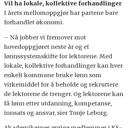
de samlede lønnsutgiftene
Vil ha lokale, kollektive forhandlinger
sammenliknet med i fjoråret. I tillegg
I årets mellomoppgjør har partene bare
inkluderer rammen det som heter
forhandlet økonomi.
overheng og glidning.
– Nå jobber vi fremover mot
Overheng
hovedoppgjøret neste år og et
Overhenget i kommunene ble av TBU
lønnssystemskifte for lektorene. Med
beregnet til 2,1 prosent, mens
lokale, kollektive forhandlinger kan hver
undervisningsansatte hadde et
enkelt kommune bruke lønn som
overheng på 2,2 prosent.
virkemiddel for å beholde og rekruttere
Lønnsøkning har ofte virkning fra 1.
de lektorene de trenger. Og lektorene kan
mai eller en senere dato. Differansen i
få lønn etter utdanning, kompetanse,
økt lønn i åtte måneder til tolv
innsats og ansvar, sier Tonje Leborg.
måneder året etter er overhenget.
Akademikernes øvrige medlemmer i KS-