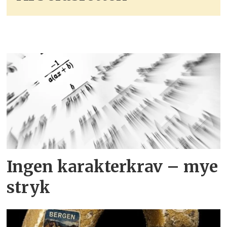
Ingen karakterkrav – mye
stryk