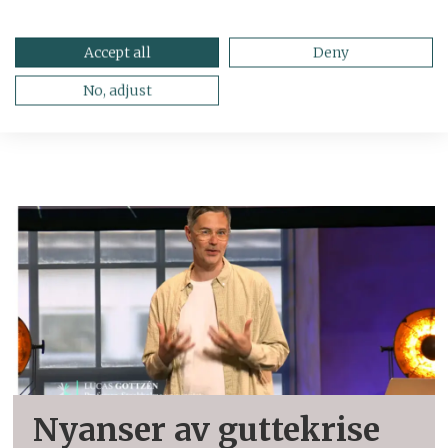
Elevar lærer betre med
Accept all
Deny
No, adjust
penn
Nyanser av guttekrise