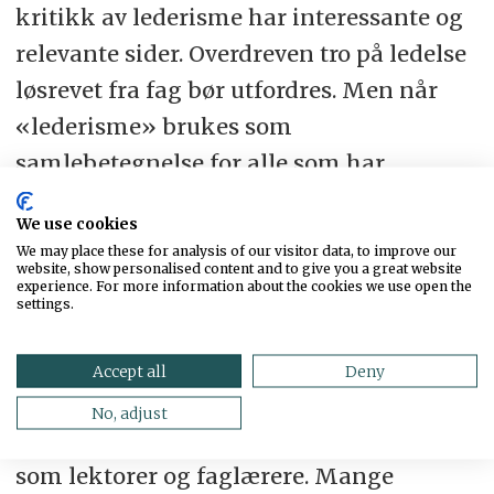
kritikk av lederisme har interessante og
relevante sider. Overdreven tro på ledelse
løsrevet fra fag bør utfordres. Men når
«lederisme» brukes som
samlebetegnelse for alle som har
lederansvar, forsvinner skillet mellom
We use cookies
dårlig ledelse og faglig ledelse.
We may place these for analysis of our visitor data, to improve our
website, show personalised content and to give you a great website
experience. For more information about the cookies we use open the
Paulsen spør om kunnskapsminister
settings.
Kari Nessa Nordtun vil mangle
skoleledere som ønsker å samarbeide om
Accept all
Deny
å styrke fagligheten i skolen. De fleste
No, adjust
skoleledere jeg kjenner, har bakgrunn
som lektorer og faglærere. Mange