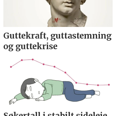
Guttekraft, guttastemning
og guttekrise
Søkertall i stabilt sideleie