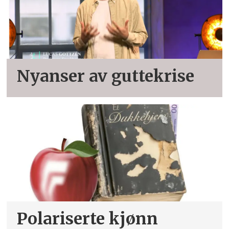
Nyanser av guttekrise
Polariserte kjønn