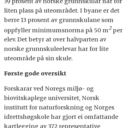
39 prosent av norske grunnskular har for
liten plass på uteområdet. I byane er det
berre 13 prosent av grunnskulane som
2
oppfyller minimumsnorma på 50 m
per
elev. Det betyr at over halvparten av
norske grunnskuleelevar har for lite
uteområde på sin skule.
Første gode oversikt
Forskarar ved Noregs miljø- og
biovitskaplege universitet, Norsk
institutt for naturforskning og Norges
idrettshøgskole har gjort ei omfattande
kartlegging av 372 representative