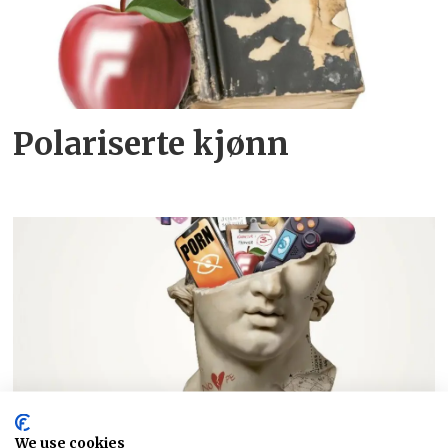
Polariserte kjønn
Guttekraft, guttastemning
We use cookies