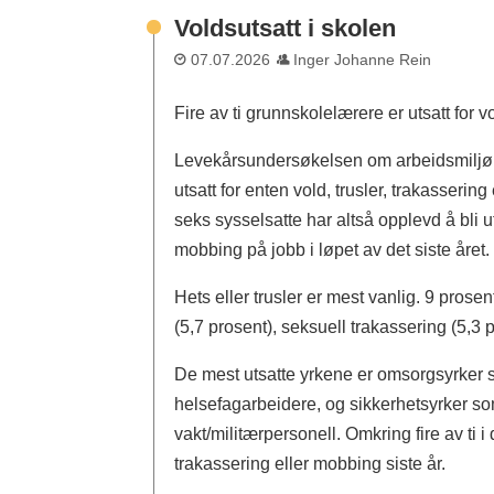
Voldsutsatt i skolen
07.07.2026
Inger Johanne Rein
Fire av ti grunnskolelærere er utsatt for v
Levekårsundersøkelsen om arbeidsmiljø 20
utsatt for enten vold, trusler, trakasser
seks sysselsatte har altså opplevd å bli ut
mobbing på jobb i løpet av det siste året.
Hets eller trusler er mest vanlig. 9 prose
(5,7 prosent), seksuell trakassering (5,3 
De mest utsatte yrkene er omsorgsyrker 
helsefagarbeidere, og sikkerhetsyrker s
vakt/militærpersonell. Omkring fire av ti i
trakassering eller mobbing siste år.