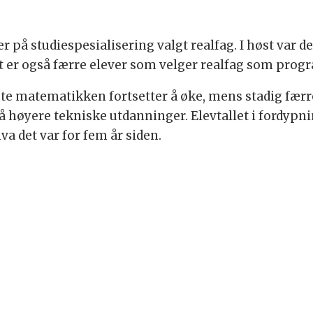
er på studiespesialisering valgt realfag. I høst var 
 er også færre elever som velger realfag som progr
te matematikken fortsetter å øke, mens stadig færre 
e på høyere tekniske utdanninger. Elevtallet i fordy
a det var for fem år siden.