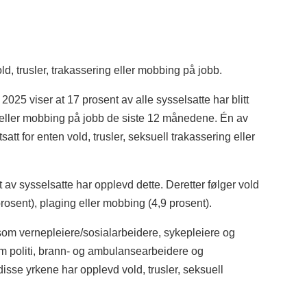
old, trusler, trakassering eller mobbing på jobb.
25 viser at 17 prosent av alle sysselsatte har blitt
ing eller mobbing på jobb de siste 12 månedene. Én av
satt for enten vold, trusler, seksuell trakassering eller
nt av sysselsatte har opplevd dette. Deretter følger vold
prosent), plaging eller mobbing (4,9 prosent).
som vernepleiere/sosialarbeidere, sykepleiere og
om politi, brann- og ambulansearbeidere og
 disse yrkene har opplevd vold, trusler, seksuell