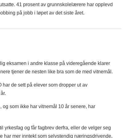
utsatte. 41 prosent av grunnskolelærere har opplevd
mobbing på jobb i løpet av det siste året.
ftlig eksamen i andre klasse på videregående klarer
enere tjener de nesten like bra som de med vitnemål.
iO har de sett på elever som dropper ut av
år.
 og som ikke har vitnemål 10 år senere, har
til yrkesfag og får fagbrev derfra, eller de velger seg
 de har mer inntekt som selvstendig næringsdrivende,