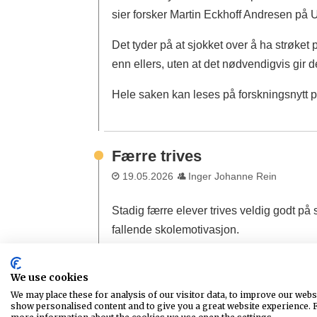
sier forsker Martin Eckhoff Andresen på U
Det tyder på at sjokket over å ha strøket
enn ellers, uten at det nødvendigvis gir d
Hele saken kan leses på forskningsnytt p
Færre trives
19.05.2026
Inger Johanne Rein
Stadig færre elever trives veldig godt 
fallende skolemotivasjon.
Selv om 80 prosent av elevene trives, har
We use cookies
siste tiåret, på tvers av kjønn, alder og
We may place these for analysis of our visitor data, to improve our webs
for ti år siden svarte at de trives, nå også
show personalised content and to give you a great website experience. 