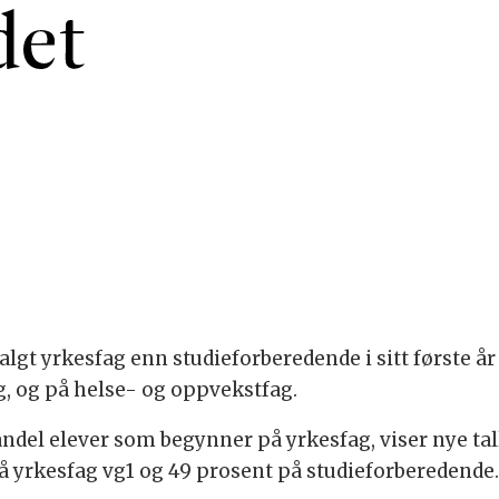
 valgt yrkesfag enn studieforberedende i sitt første 
ag, og på helse- og oppvekstfag.
 andel elever som begynner på yrkesfag, viser nye tal
å yrkesfag vg1 og 49 prosent på studieforberedende