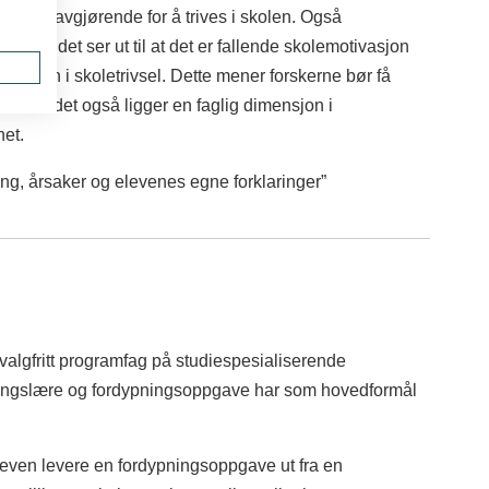
rere er avgjørende for å trives i skolen. Også
, men det ser ut til at det er fallende skolemotivasjon
gangen i skoletrivsel. Dette mener forskerne bør få
sel; at det også ligger en faglig dimensjon i
het.
ng, årsaker og elevenes egne forklaringer”
algfritt programfag på studiespesialiserende
ningslære og fordypningsoppgave har som hovedformål
.
eleven levere en fordypningsoppgave ut fra en