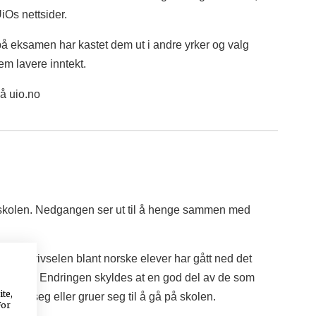
iOs nettsider.
 på eksamen har kastet dem ut i andre yrker og valg
em lavere inntekt.
å uio.no
på skolen. Nedgangen ser ut til å henge sammen med
 skoletrivselen blant norske elever har gått ned det
 bakgrunn. Endringen skyldes at en god del av de som
ite,
 kjeder seg eller gruer seg til å gå på skolen.
For