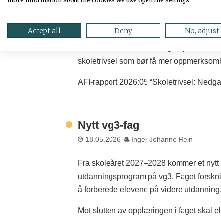
more information about the cookies we use open the settings.
Vennskap, trygghet og det å bli sett av læ
basisbehov som søvn og kosthold er viktig
Accept all
Deny
No, adjust
som er den tydeligste forklaringen på ned
konsekvenser for forskningen på skoletriv
skoletrivsel som bør få mer oppmerksom
AFI-rapport 2026:05 “Skoletrivsel: Nedga
Nytt vg3-fag
18.05.2026
Inger Johanne Rein
Fra skoleåret 2027–2028 kommer et nytt v
utdanningsprogram på vg3. Faget forsk
å forberede elevene på videre utdanning
Mot slutten av opplæringen i faget skal 