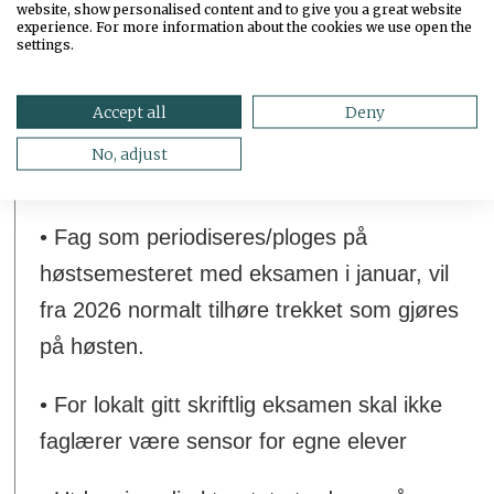
Utdanningsdirektoratet
website, show personalised content and to give you a great website
experience. For more information about the cookies we use open the
settings.
• Muntlig, muntlig-praktisk og praktisk
eksamen kan gjennomføres på mandager
Accept all
Deny
og første dag etter offentlig helligdag eller
No, adjust
høytidsdag.
• Fag som periodiseres/ploges på
høstsemesteret med eksamen i januar, vil
fra 2026 normalt tilhøre trekket som gjøres
på høsten.
• For lokalt gitt skriftlig eksamen skal ikke
faglærer være sensor for egne elever