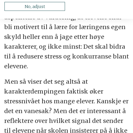
vektlegge de læringsfremmende
No, adjust
aspektene av vurdering, at elevene skal
bli motivert til å lære for læringens egen
skyld heller enn å jage etter høye
karakterer, og ikke minst: Det skal bidra
til å redusere stress og konkurranse blant
elevene.
Men så viser det seg altså at
karakterdempingen faktisk øker
stressnivået hos mange elever. Kanskje er
det en vanesak? Men det er interessant å
reflektere over hvilket signal det sender
til elevene når skolen insisterer på å ikke