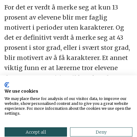
For det er verdt å merke seg at kun 13
prosent av elevene blir mer faglig
motivert i perioder uten karakterer. Og
det er definitivt verdt å merke seg at 43
prosent i stor grad, eller i svært stor grad,
blir motivert av å få karakterer. Et annet
viktig funn er at lærerne tror elevene
deres er mer positive til karakterdempet
vurderingspraksis enn de faktisk er.
We use cookies
We may place these for analysis of our visitor data, to improve our
Både i Norge og internasjonalt har det
website, show personalised content and to give you a great website
experience. For more information about the cookies we use open the
vært en økende trend med en
settings.
karakterdempet skolehverdag.
Accept all
Deny
Motivasjonen er som regel ønsket om å